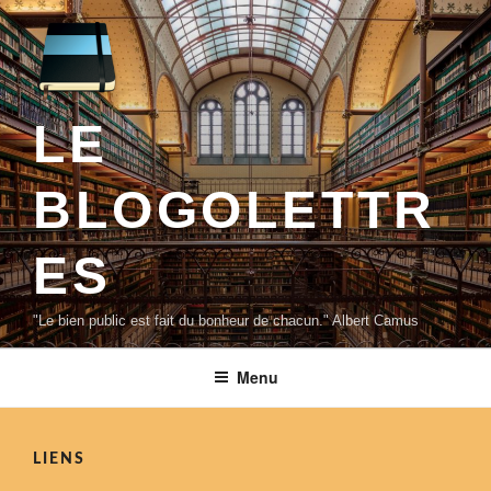
Aller
au
contenu
principal
LE
BLOGOLETTR
ES
"Le bien public est fait du bonheur de chacun." Albert Camus
Menu
LIENS