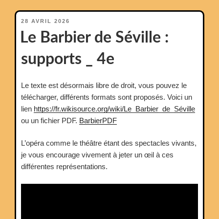
PUBLIÉ
28 AVRIL 2026
LE
Le Barbier de Séville :
supports _ 4e
Le texte est désormais libre de droit, vous pouvez le
télécharger, différents formats sont proposés. Voici un
lien
https://fr.wikisource.org/wiki/Le_Barbier_de_Séville
ou un fichier PDF.
BarbierPDF
L’opéra comme le théâtre étant des spectacles vivants,
je vous encourage vivement à jeter un œil à ces
différentes représentations.