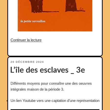
de
Continuer la lecture
« Support
période
6
PUBLIÉ
20 DÉCEMBRE 2024
_
LE
L’île des esclaves _ 3e
3e »
Différents moyens pour connaître une des oeuvres
intégrales maison de la période 3.
Un lien Youtube vers une captation d’une représentation