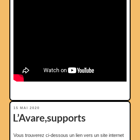
PUBLIÉ
15 MAI 2020
LE
L’Avare,supports
Vous trouverez ci-dessous un lien vers un site internet