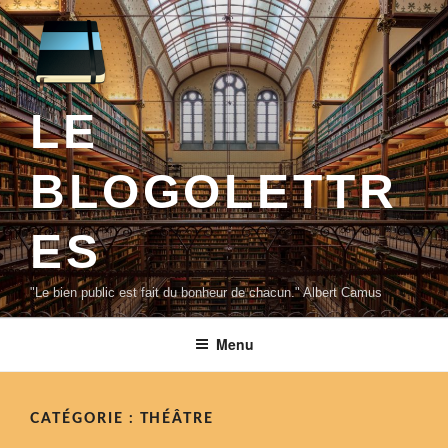
Aller
au
contenu
principal
LE
BLOGOLETTR
ES
"Le bien public est fait du bonheur de chacun." Albert Camus
Menu
CATÉGORIE :
THÉÂTRE