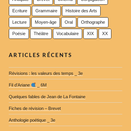
Ecriture
Grammaire
Histoire des Arts
Lecture
Moyen-âge
Oral
Orthographe
Poésie
Théâtre
Vocabulaire
XIX
XX
ARTICLES RÉCENTS
Révisions : les valeurs des temps _ 3e
Fil d’Ariane
_ 6M
Quelques fables de Jean de La Fontaine
Fiches de révision – Brevet
Anthologie poétique _ 3e