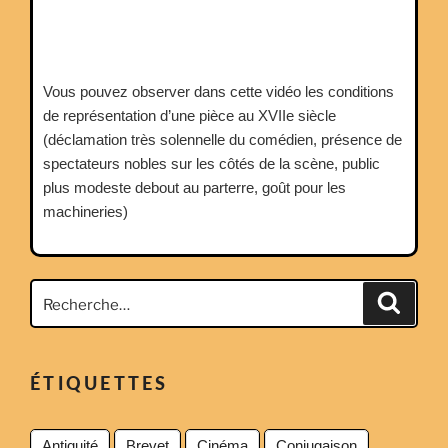
Vous pouvez observer dans cette vidéo les conditions
de représentation d’une pièce au XVIIe siècle
(déclamation très solennelle du comédien, présence de
spectateurs nobles sur les côtés de la scène, public
plus modeste debout au parterre, goût pour les
machineries)
Recherche
Recher
pour
:
ÉTIQUETTES
Antiquité
Brevet
Cinéma
Conjugaison