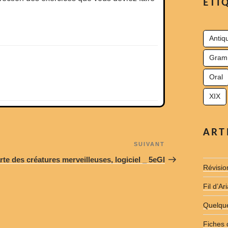
ÉTI
Antiqu
Gram
Oral
XIX
ART
SUIVANT
Article
suivant
rte des créatures merveilleuses, logiciel _ 5eGI
Révisio
Fil d’A
Quelque
Fiches 