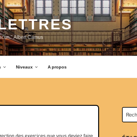
LETTRES
hacun." Albert Camus
s
Niveaux
A propos
Recher
pour
:
orrection des exercices que vous deviez faire