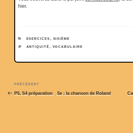
hier.
CATÉGORIES
EXERCICES
,
SIXIÈME
ÉTIQUETTES
ANTIQUITÉ
,
VOCABULAIRE
Navigation
Article
PRÉCÉDENT
de
précédent
P5, S4 préparation _ 5e ; la chanson de Roland
Ca
l’article