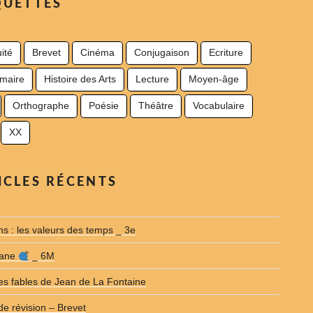
QUETTES
ité
Brevet
Cinéma
Conjugaison
Ecriture
maire
Histoire des Arts
Lecture
Moyen-âge
Orthographe
Poésie
Théâtre
Vocabulaire
XX
ICLES RÉCENTS
ns : les valeurs des temps _ 3e
riane
_ 6M
s fables de Jean de La Fontaine
de révision – Brevet