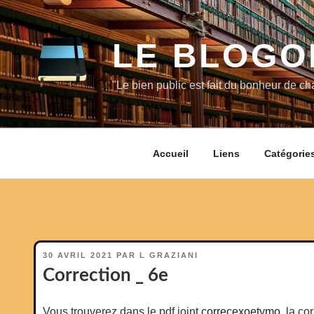
Aller
au
contenu
LE BLOGO
principal
"Le bien public est fait du bonheur de c
Accueil
Liens
Catégorie
PUBLIÉ
30 AVRIL 2021
PAR
L GRAZIANI
LE
Correction _ 6e
Vous trouverez dans le pdf joint
correcexoetymo
, la c