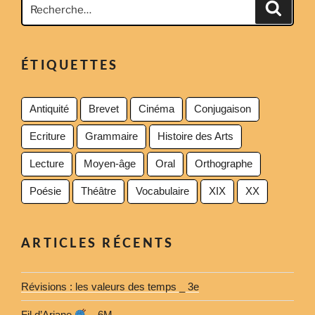
Recher
pour
:
ÉTIQUETTES
Antiquité
Brevet
Cinéma
Conjugaison
Ecriture
Grammaire
Histoire des Arts
Lecture
Moyen-âge
Oral
Orthographe
Poésie
Théâtre
Vocabulaire
XIX
XX
ARTICLES RÉCENTS
Révisions : les valeurs des temps _ 3e
Fil d’Ariane
_ 6M