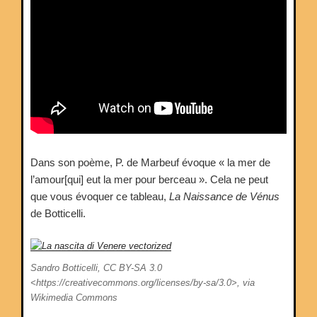
Dans son poème, P. de Marbeuf évoque « la mer de
l’amour[qui] eut la mer pour berceau ». Cela ne peut
que vous évoquer ce tableau,
La Naissance de Vénus
de Botticelli.
Sandro Botticelli, CC BY-SA 3.0
<https://creativecommons.org/licenses/by-sa/3.0>, via
Wikimedia Commons