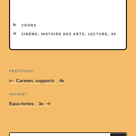
CATÉGORIES
COURS
ÉTIQUETTES
CINÉMA
,
HISTOIRE DES ARTS
,
LECTURE
,
XX
Navigation
Article
PRÉCÉDENT
de
précédent
Carmen, supports _ 4e
l’article
Article
SUIVANT
suivant
Eaux-fortes _ 3e
Recherche