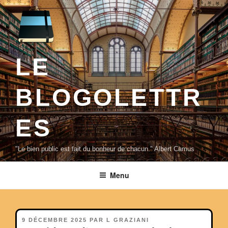
Aller
au
contenu
principal
LE
BLOGOLETTR
ES
"Le bien public est fait du bonheur de chacun." Albert Camus
Menu
PUBLIÉ
9 DÉCEMBRE 2025
PAR
L GRAZIANI