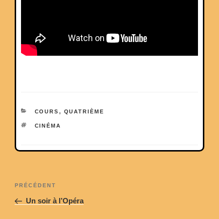
CATÉGORIES
COURS
,
QUATRIÈME
ÉTIQUETTES
CINÉMA
Navigation
Article
PRÉCÉDENT
de
précédent
Un soir à l’Opéra
l’article