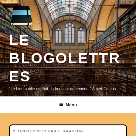
Aller
au
contenu
principal
LE
BLOGOLETTR
ES
"Le bien public est fait du bonheur de chacun." Albert Camus
Menu
PUBLIÉ
2 JANVIER 2019
PAR
L GRAZIANI