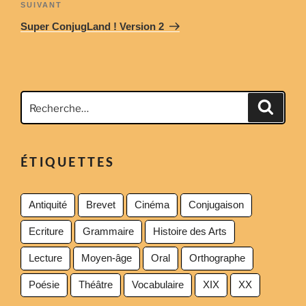
Article
SUIVANT
suivant
Super ConjugLand ! Version 2
Recherche
Recher
pour
:
ÉTIQUETTES
Antiquité
Brevet
Cinéma
Conjugaison
Ecriture
Grammaire
Histoire des Arts
Lecture
Moyen-âge
Oral
Orthographe
Poésie
Théâtre
Vocabulaire
XIX
XX