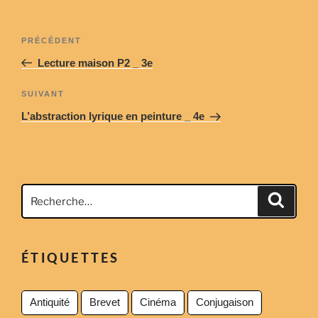
Navigation
Article
PRÉCÉDENT
de
précédent
Lecture maison P2 _ 3e
l’article
Article
SUIVANT
suivant
L’abstraction lyrique en peinture _ 4e
Recherche
Recher
pour
:
ÉTIQUETTES
Antiquité
Brevet
Cinéma
Conjugaison