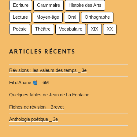
Ecriture
Grammaire
Histoire des Arts
Lecture
Moyen-âge
Oral
Orthographe
Poésie
Théâtre
Vocabulaire
XIX
XX
ARTICLES RÉCENTS
Révisions : les valeurs des temps _ 3e
Fil d’Ariane
_ 6M
Quelques fables de Jean de La Fontaine
Fiches de révision – Brevet
Anthologie poétique _ 3e