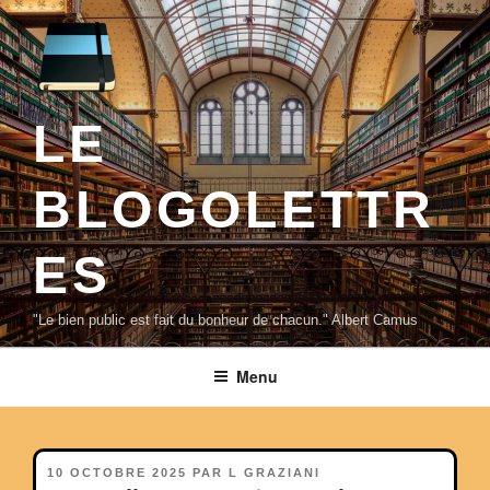
Aller
au
contenu
principal
LE
BLOGOLETTR
ES
"Le bien public est fait du bonheur de chacun." Albert Camus
Menu
PUBLIÉ
10 OCTOBRE 2025
PAR
L GRAZIANI